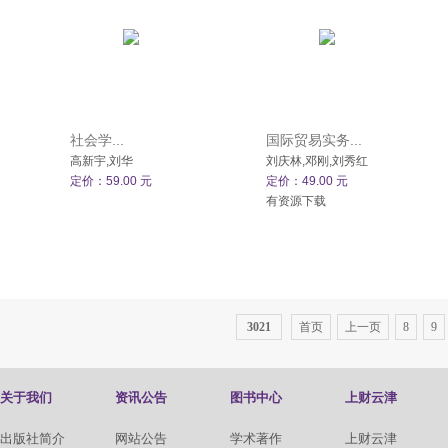
社会学...
国际贸易实务...
高新宇,刘华
刘庆林,邓刚,刘秀红
定价：59.00 元
定价：49.00 元
有资源下载
3021
首页
上一页
8
9
关于我们
资讯公告
图书中心
上财云津
出版社简介
网站公告
学术著作
上财云津