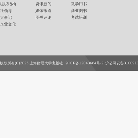
组织结构
资讯新闻
教学用书
社领导
媒体报道
商业图书
大事记
图书评论
考试培训
企业文化
版权所有(C)2025 上海财经大学出版社
沪ICP备12043664号-2
沪公网安备3100910
联系我们
教师服务
读者服务
作者服务
图书馆服务
学校服务