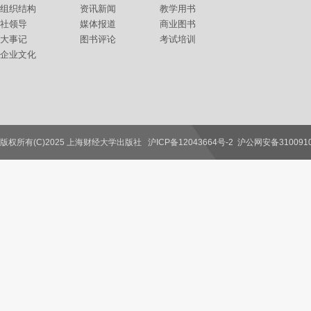
组织结构
资讯新闻
教学用书
社领导
媒体报道
商业图书
大事记
图书评论
考试培训
企业文化
版权所有(C)2025 上海财经大学出版社
沪ICP备12043664号-2
沪公网安备3100910
联系我们
教师服务
读者服务
作者服务
图书馆服务
学校服务