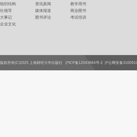
组织结构
资讯新闻
教学用书
社领导
媒体报道
商业图书
大事记
图书评论
考试培训
企业文化
版权所有(C)2025 上海财经大学出版社
沪ICP备12043664号-2
沪公网安备3100910
联系我们
教师服务
读者服务
作者服务
图书馆服务
学校服务