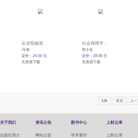
企业投融资...
社会保障学...
冯 彬
郭士征
定价：24.00 元
定价：28.00 元
无资源下载
无资源下载
126
首页
上一
关于我们
资讯公告
图书中心
上财云津
出版社简介
网站公告
学术著作
上财云津