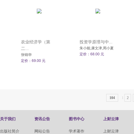
农业经济学（第
投资学原理与中...
二...
朱小能,康文津,周小夏
定价：68.00 元
张锦华
定价：69.00 元
104
1
2
关于我们
资讯公告
图书中心
上财云津
出版社简介
网站公告
学术著作
上财云津