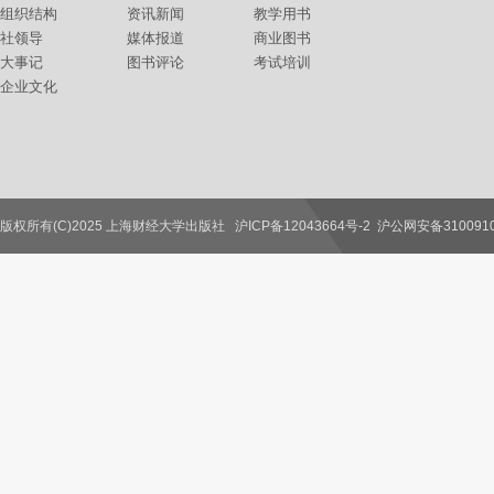
组织结构
资讯新闻
教学用书
社领导
媒体报道
商业图书
大事记
图书评论
考试培训
企业文化
版权所有(C)2025 上海财经大学出版社
沪ICP备12043664号-2
沪公网安备3100910
联系我们
教师服务
读者服务
作者服务
图书馆服务
学校服务