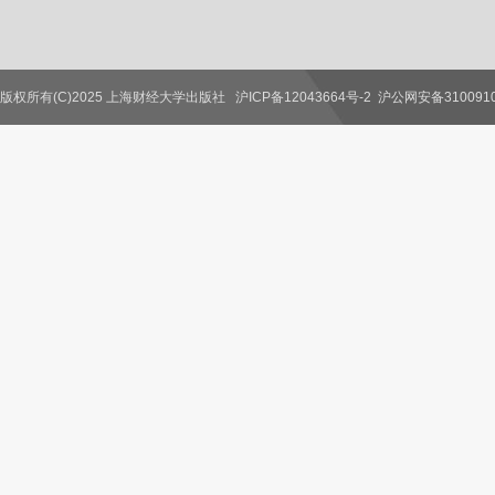
版权所有(C)2025 上海财经大学出版社
沪ICP备12043664号-2
沪公网安备3100910
联系我们
教师服务
读者服务
作者服务
图书馆服务
学校服务